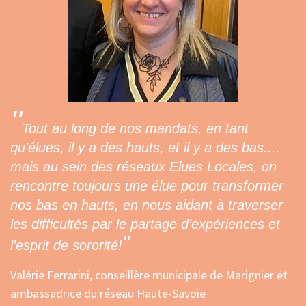
"
Tout au long de nos mandats, en tant
qu’élues, il y a des hauts, et il y a des bas....
mais au sein des réseaux Elues Locales, on
rencontre toujours une élue pour transformer
nos bas en hauts, en nous aidant à traverser
les difficultés par le partage d’expériences et
"
l’esprit de sororité!
Valérie Ferrarini, conseillère municipale de Marignier et
ambassadrice du réseau Haute-Savoie